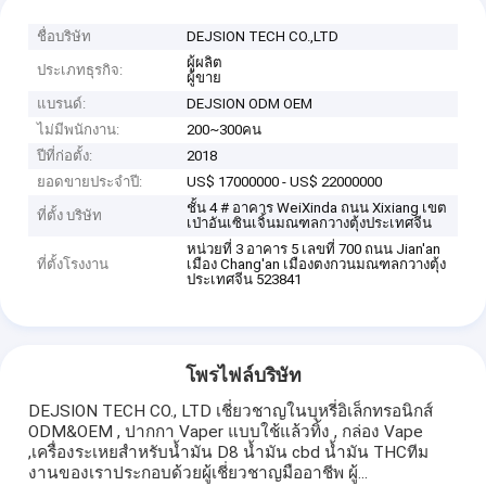
ชื่อบริษัท
DEJSION TECH CO.,LTD
ผู้ผลิต
ประเภทธุรกิจ:
ผู้ขาย
แบรนด์:
DEJSION ODM OEM
ไม่มีพนักงาน:
200~300คน
ปีที่ก่อตั้ง:
2018
ยอดขายประจำปี:
US$ 17000000 - US$ 22000000
ชั้น 4 # อาคาร WeiXinda ถนน Xixiang เขต
ที่ตั้ง บริษัท
เป่าอันเซินเจิ้นมณฑลกวางตุ้งประเทศจีน
หน่วยที่ 3 อาคาร 5 เลขที่ 700 ถนน Jian'an
ที่ตั้งโรงงาน
เมือง Chang'an เมืองตงกวนมณฑลกวางตุ้ง
ประเทศจีน 523841
โพรไฟล์บริษัท
DEJSION TECH CO., LTD เชี่ยวชาญในบุหรี่อิเล็กทรอนิกส์
ODM&OEM , ปากกา Vaper แบบใช้แล้วทิ้ง , กล่อง Vape
,เครื่องระเหยสำหรับน้ำมัน D8 น้ำมัน cbd น้ำมัน THCทีม
งานของเราประกอบด้วยผู้เชี่ยวชาญมืออาชีพ ผู้...